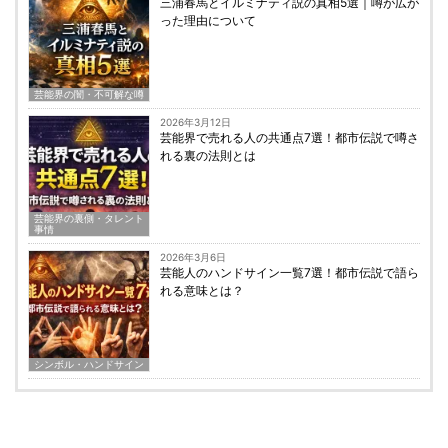
三浦春馬とイルミナティ説の真相5選｜噂が広が
った理由について
芸能界の闇・不可解な噂
2026年3月12日
芸能界で売れる人の共通点7選！都市伝説で噂さ
れる裏の法則とは
芸能界の裏側・タレント
事情
2026年3月6日
芸能人のハンドサイン一覧7選！都市伝説で語ら
れる意味とは？
シンボル・ハンドサイン