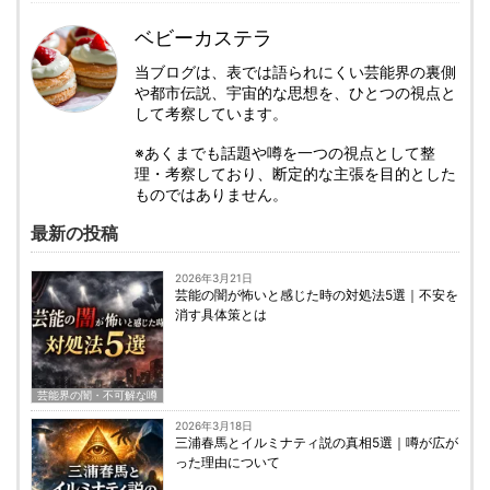
ベビーカステラ
当ブログは、表では語られにくい芸能界の裏側
や都市伝説、宇宙的な思想を、ひとつの視点と
して考察しています。
※あくまでも話題や噂を一つの視点として整
理・考察しており、断定的な主張を目的とした
ものではありません。
最新の投稿
2026年3月21日
芸能の闇が怖いと感じた時の対処法5選｜不安を
消す具体策とは
芸能界の闇・不可解な噂
2026年3月18日
三浦春馬とイルミナティ説の真相5選｜噂が広が
った理由について