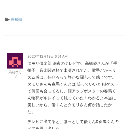
-
豆知識
2020年12月19日 6:51 AM
タモリ倶楽部 深夜のテレビで、高橋優さんが「手
拍子」音楽関連枠で出演されてた。歌手だからリ
蒟蒻ウサ
ギ
ズム感は、任せろって静かな闘志って感じです。
タモリさんも春馬くんとは 笑っていいとも!ゲスト
で何回も会ってるし、顔アップポスターの春馬く
ん輪郭がキレイって触っていた！わかるよ本当に
美しいから。優くんとタモリさん何か話したか
な。
テレビに出てると、ほっとして優くん&春馬くんの
ペアを思い出した。