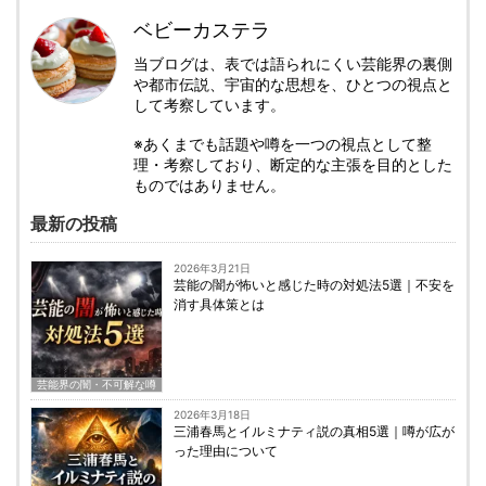
ベビーカステラ
当ブログは、表では語られにくい芸能界の裏側
や都市伝説、宇宙的な思想を、ひとつの視点と
して考察しています。
※あくまでも話題や噂を一つの視点として整
理・考察しており、断定的な主張を目的とした
ものではありません。
最新の投稿
2026年3月21日
芸能の闇が怖いと感じた時の対処法5選｜不安を
消す具体策とは
芸能界の闇・不可解な噂
2026年3月18日
三浦春馬とイルミナティ説の真相5選｜噂が広が
った理由について