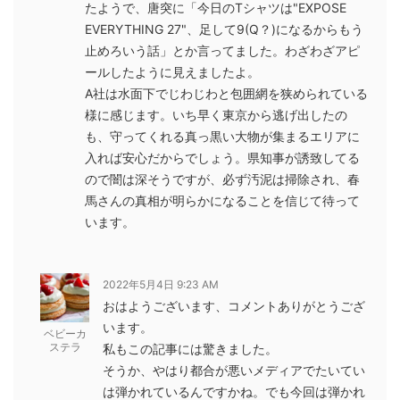
たようで、唐突に「今日のTシャツは"EXPOSE
EVERYTHING 27"、足して9(Q？)になるからもう
止めろいう話」とか言ってました。わざわざアピ
ールしたように見えましたよ。
A社は水面下でじわじわと包囲網を狭められている
様に感じます。いち早く東京から逃げ出したの
も、守ってくれる真っ黒い大物が集まるエリアに
入れば安心だからでしょう。県知事が誘致してる
ので闇は深そうですが、必ず汚泥は掃除され、春
馬さんの真相が明らかになることを信じて待って
います。
2022年5月4日 9:23 AM
おはようございます、コメントありがとうござ
います。
ベビーカ
ステラ
私もこの記事には驚きました。
そうか、やはり都合が悪いメディアでたいてい
は弾かれているんですかね。でも今回は弾かれ