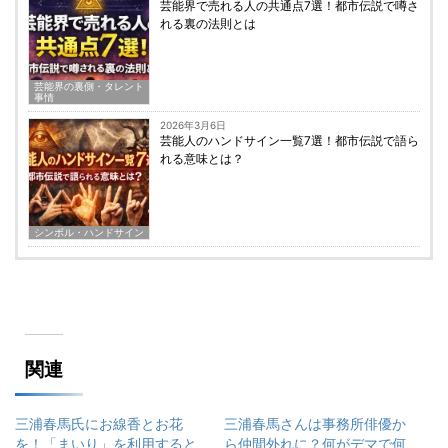
芸能界で売れる人の共通点7選！都市伝説で噂さ
れる裏の法則とは
芸能界の裏側・タレント
事情
2026年3月6日
芸能人のハンドサイン一覧7選！都市伝説で語ら
れる意味とは？
シンボル・ハンドサイン
関連
三浦春馬氏にお線香とお花
三浦春馬さんは事務所俳優か
を！「まいり」を利用すると
ら仲間外れに？何がデマで何