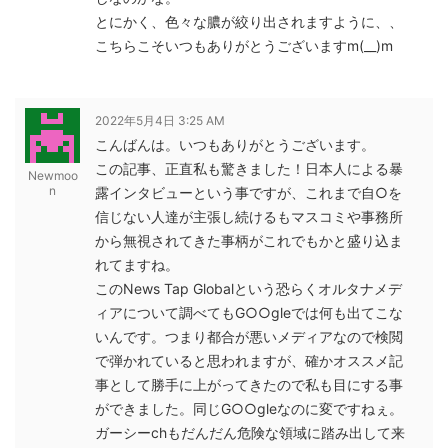
とにかく、色々な膿が絞り出されますように、、
こちらこそいつもありがとうございますm(__)m
2022年5月4日 3:25 AM
こんばんは。いつもありがとうございます。
この記事、正直私も驚きました！日本人による暴
Newmoo
n
露インタビューという事ですが、これまで自○を
信じない人達が主張し続けるもマスコミや事務所
から無視されてきた事柄がこれでもかと盛り込ま
れてますね。
このNews Tap Globalという恐らくオルタナメデ
ィアについて調べてもG○○gleでは何も出てこな
いんです。つまり都合が悪いメディアなので検閲
で弾かれていると思われますが、確かオススメ記
事として勝手に上がってきたので私も目にする事
ができました。同じG○○gleなのに変ですねぇ。
ガーシーchもだんだん危険な領域に踏み出して来