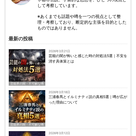
して考察しています。
※あくまでも話題や噂を一つの視点として整
理・考察しており、断定的な主張を目的とした
ものではありません。
最新の投稿
2026年3月21日
芸能の闇が怖いと感じた時の対処法5選｜不安を
消す具体策とは
芸能界の闇・不可解な噂
2026年3月18日
三浦春馬とイルミナティ説の真相5選｜噂が広が
った理由について
芸能界の闇・不可解な噂
2026年3月12日