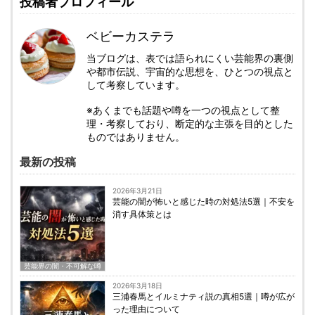
投稿者プロフィール
ベビーカステラ
当ブログは、表では語られにくい芸能界の裏側
や都市伝説、宇宙的な思想を、ひとつの視点と
して考察しています。
※あくまでも話題や噂を一つの視点として整
理・考察しており、断定的な主張を目的とした
ものではありません。
最新の投稿
2026年3月21日
芸能の闇が怖いと感じた時の対処法5選｜不安を
消す具体策とは
芸能界の闇・不可解な噂
2026年3月18日
三浦春馬とイルミナティ説の真相5選｜噂が広が
った理由について