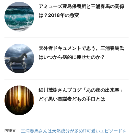
アミューズ豊島保養所と三浦春馬の関係
は？2018年の急変
天外者ドキュメントで思う。三浦春馬氏
はいつから病的に痩せたのか？
細川茂樹さんブログ「あの夜の出来事」
どす黒い首謀者どもの手口とは
PREV
三浦春馬さんは天然成分が多め!?可愛いエピソードを