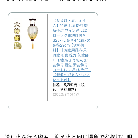
【盆提灯・盆ちょうち
ん】特選 お盆提灯 御
所提灯 ワイン色 LED
ローソク電池灯付き
3287-L 高さ44cm×火
袋径29cm【送料無
料】【お盆用品 仏具
お盆 初盆 提灯 初盆飾
り お盆ちょうちん お
盆飾り 新盆 新盆飾り
コードレス 吊り提灯】
【新盆の迎え方パンフ
レット付】
価格：8,250円（税
込、送料無料)
(2023/8/10時点)
送り火を行う際も、迎え火と同じ場所で盆提灯に明