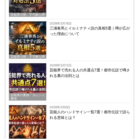
芸能界の闇・不可解な噂
2026年3月18日
三浦春馬とイルミナティ説の真相5選｜噂が広が
った理由について
芸能界の闇・不可解な噂
2026年3月12日
芸能界で売れる人の共通点7選！都市伝説で噂さ
れる裏の法則とは
芸能界の裏側・タレント
事情
2026年3月6日
芸能人のハンドサイン一覧7選！都市伝説で語ら
れる意味とは？