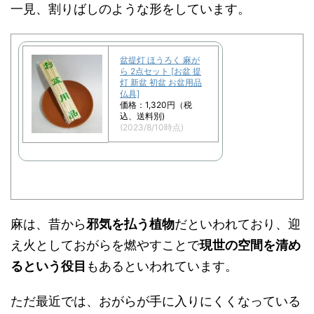
一見、割りばしのような形をしています。
盆提灯 ほうろく 麻が
ら 2点セット [お盆 提
灯 新盆 初盆 お盆用品
仏具]
価格：1,320円（税
込、送料別)
(2023/8/10時点)
麻は、昔から
邪気を払う植物
だといわれており、迎
え火としておがらを燃やすことで
現世の空間を清め
るという役目
もあるといわれています。
ただ最近では、おがらが手に入りにくくなっている