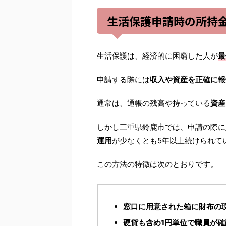
生活保護申請時の所持
生活保護は、経済的に困窮した人が
最
申請する際には
収入や資産を正確に報
通常は、通帳の残高や持っている
資産
しかし三重県鈴鹿市では、申請の際に
運用
が少なくとも5年以上続けられて
この方法の特徴は次のとおりです。
窓口に用意された箱に財布の
硬貨も含め1円単位で職員が確