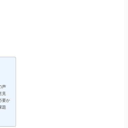
の声
意見
必要か
課題