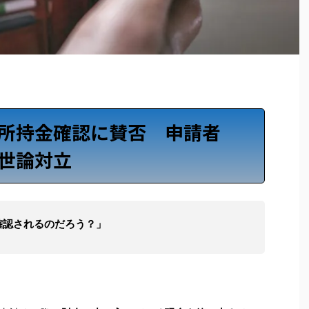
所持金確認に賛否 申請者
世論対立
確認されるのだろう？」