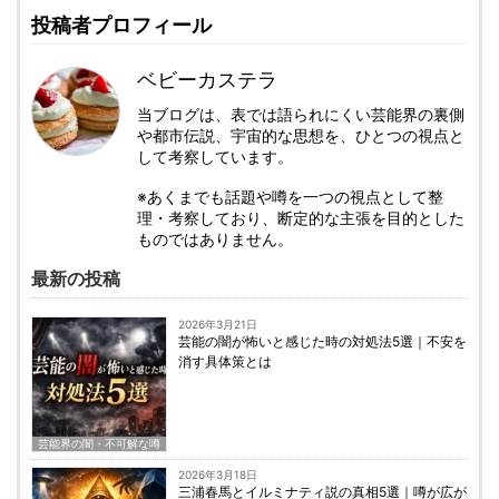
投稿者プロフィール
ベビーカステラ
当ブログは、表では語られにくい芸能界の裏側
や都市伝説、宇宙的な思想を、ひとつの視点と
して考察しています。
※あくまでも話題や噂を一つの視点として整
理・考察しており、断定的な主張を目的とした
ものではありません。
最新の投稿
2026年3月21日
芸能の闇が怖いと感じた時の対処法5選｜不安を
消す具体策とは
芸能界の闇・不可解な噂
2026年3月18日
三浦春馬とイルミナティ説の真相5選｜噂が広が