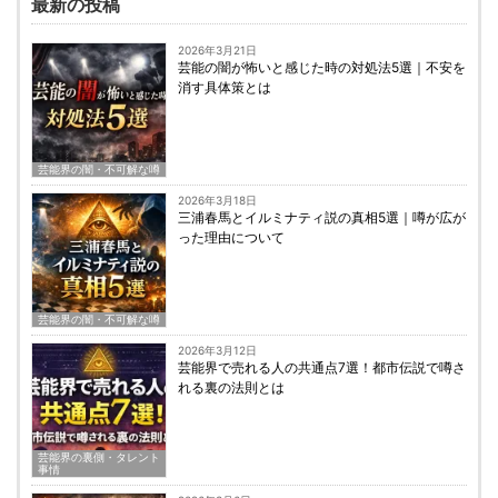
最新の投稿
2026年3月21日
芸能の闇が怖いと感じた時の対処法5選｜不安を
消す具体策とは
芸能界の闇・不可解な噂
2026年3月18日
三浦春馬とイルミナティ説の真相5選｜噂が広が
った理由について
芸能界の闇・不可解な噂
2026年3月12日
芸能界で売れる人の共通点7選！都市伝説で噂さ
れる裏の法則とは
芸能界の裏側・タレント
事情