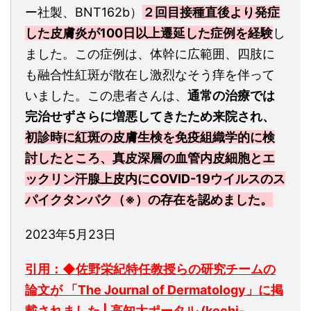
ー社製、BNT162b）
２回目接種直後より発症
した皮膚炎が100日以上遷延した症例を経験
し
ました。この症例は、体幹に広範囲、四肢に
も融合性紅斑が散在し激烈なそう痒を伴って
いました。この患者さんは、
通常の治療では
完治せずさらに増悪してきたため来院され、
初診時に紅斑の皮膚生検を免疫組織学的に検
討したところ、真皮深層の血管内皮細胞とエ
ックリン汗腺上皮内にCOVID-19ウイルスのス
パイクタンパク（※）の存在を認めました。
2023年5月23日
引用：◆佐野栄紀特任教授らの研究チームの
論文が 「The Journal of Dermatology」に掲
載されました | 高知大ポータル (kochi-