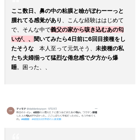
ここ数日、鼻の中の粘膜と瞼がぼわーーっと
腫れてる感覚があり
、こんな経験ははじめて
で、そんな中で
義父の家から咳き込むあの匂
いが、、
聞いてみたら4日前に6回目接種をし
たそうな
本人至って元気そう、
未接種の私
たち夫婦揃って猛烈な倦怠感で夕方から爆
睡
。困った、、