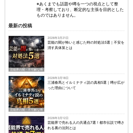
※あくまでも話題や噂を一つの視点として整
理・考察しており、断定的な主張を目的とした
ものではありません。
最新の投稿
2026年3月21日
芸能の闇が怖いと感じた時の対処法5選｜不安を
消す具体策とは
芸能界の闇・不可解な噂
2026年3月18日
三浦春馬とイルミナティ説の真相5選｜噂が広が
った理由について
芸能界の闇・不可解な噂
2026年3月12日
芸能界で売れる人の共通点7選！都市伝説で噂さ
れる裏の法則とは