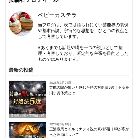
ベビーカステラ
当ブログは、表では語られにくい芸能界の裏側
や都市伝説、宇宙的な思想を、ひとつの視点と
して考察しています。
※あくまでも話題や噂を一つの視点として整
理・考察しており、断定的な主張を目的とした
ものではありません。
最新の投稿
2026年3月21日
芸能の闇が怖いと感じた時の対処法5選｜不安を
消す具体策とは
芸能界の闇・不可解な噂
2026年3月18日
三浦春馬とイルミナティ説の真相5選｜噂が広が
った理由について