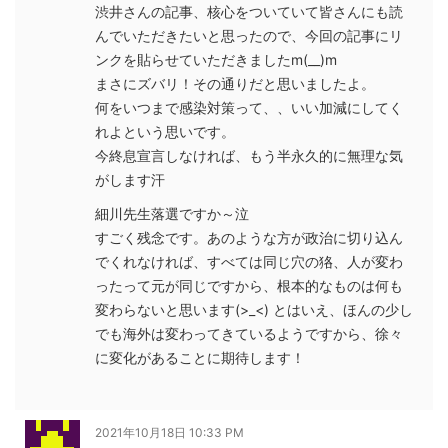
渋井さんの記事、核心をついていて皆さんにも読
んでいただきたいと思ったので、今回の記事にリ
ンクを貼らせていただきましたm(__)m
まさにズバリ！その通りだと思いましたよ。
何をいつまで感染対策って、、いい加減にしてく
れよという思いです。
今終息宣言しなければ、もう半永久的に無理な気
がします汗
細川先生落選ですか～泣
すごく残念です。あのような方が政治に切り込ん
でくれなければ、すべては同じ穴の狢、人が変わ
ったって元が同じですから、根本的なものは何も
変わらないと思います(>_<) とはいえ、ほんの少し
でも海外は変わってきているようですから、徐々
に変化があることに期待します！
2021年10月18日 10:33 PM