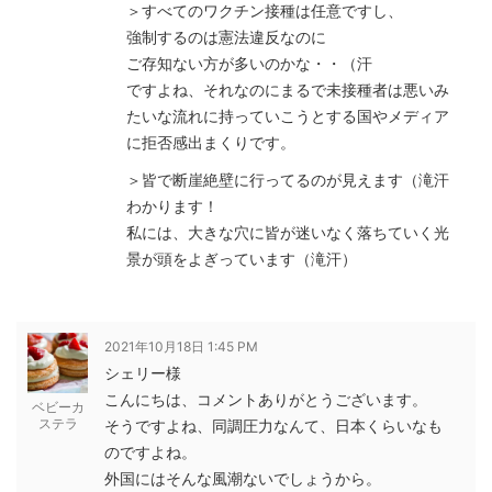
＞すべてのワクチン接種は任意ですし、
強制するのは憲法違反なのに
ご存知ない方が多いのかな・・（汗
ですよね、それなのにまるで未接種者は悪いみ
たいな流れに持っていこうとする国やメディア
に拒否感出まくりです。
＞皆で断崖絶壁に行ってるのが見えます（滝汗
わかります！
私には、大きな穴に皆が迷いなく落ちていく光
景が頭をよぎっています（滝汗）
2021年10月18日 1:45 PM
シェリー様
こんにちは、コメントありがとうございます。
ベビーカ
ステラ
そうですよね、同調圧力なんて、日本くらいなも
のですよね。
外国にはそんな風潮ないでしょうから。