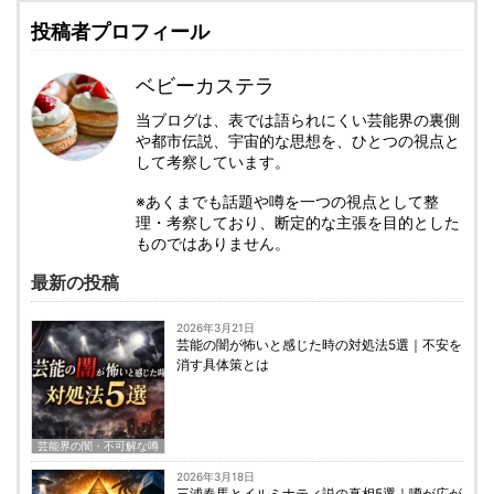
投稿者プロフィール
ベビーカステラ
当ブログは、表では語られにくい芸能界の裏側
や都市伝説、宇宙的な思想を、ひとつの視点と
して考察しています。
※あくまでも話題や噂を一つの視点として整
理・考察しており、断定的な主張を目的とした
ものではありません。
最新の投稿
2026年3月21日
芸能の闇が怖いと感じた時の対処法5選｜不安を
消す具体策とは
芸能界の闇・不可解な噂
2026年3月18日
三浦春馬とイルミナティ説の真相5選｜噂が広が