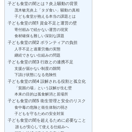
子ども食堂の闇とは？炎上騒動の背景
茂木敏充炎上「タダ食い」騒動の真相
子ども食堂が抱える本当の課題とは
子ども食堂の闇1 資金不足と運営の壁
寄付頼みで続かない運営の現実
食材確保も難しい深刻な課題
子ども食堂の闇2 ボランティアの負担
人手不足と過重労働の実態
継続できない仕組みの問題
子ども食堂の闇3 行政との連携不足
支援が届かない制度の隙間
下請け状態になる危険性
子ども食堂の闇4 誤解される役割と孤立化
「貧困の場」という誤解が生む壁
本来の目的は孤食解消と居場所
子ども食堂の闇5 衛生管理と安全のリスク
食中毒の危険と衛生体制の弱さ
子どもを守るための安全対策
子ども食堂の闇を超えるために必要なこと
誰もが安心して使える仕組みへ