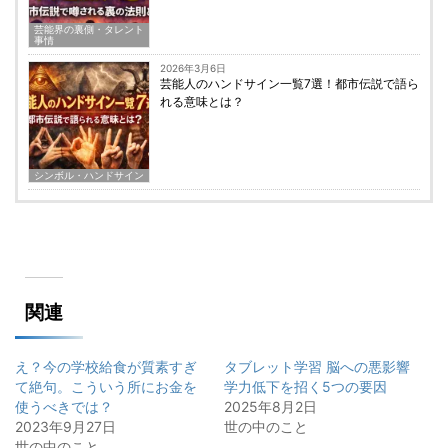
芸能界の裏側・タレント
事情
2026年3月6日
芸能人のハンドサイン一覧7選！都市伝説で語ら
れる意味とは？
シンボル・ハンドサイン
関連
え？今の学校給食が質素すぎ
タブレット学習 脳への悪影響
て絶句。こういう所にお金を
学力低下を招く5つの要因
使うべきでは？
2025年8月2日
2023年9月27日
世の中のこと
世の中のこと