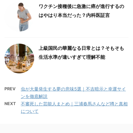
ワクチン接種後に急激に癌が進行するの
はやはり本当だった？内科医証言
上級国民の華麗なる日常とは？そもそも
生活水準が違いすぎて理解不能
PREV
虫が大量発生する夢の意味5選｜不吉暗示と幸運サイ
ンを徹底解説
NEXT
不審死した芸能人まとめ｜三浦春馬さんなど噂と真相
について