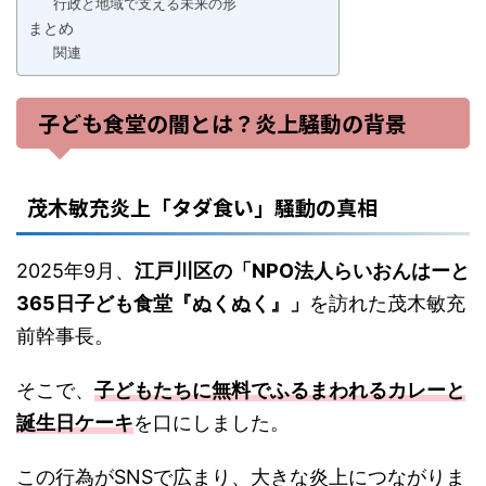
行政と地域で支える未来の形
まとめ
関連
子ども食堂の闇とは？炎上騒動の背景
茂木敏充炎上「タダ食い」騒動の真相
2025年9月、
江戸川区の「NPO法人らいおんはーと
365日子ども食堂『ぬくぬく』」
を訪れた茂木敏充
前幹事長。
そこで、
子どもたちに無料でふるまわれるカレーと
誕生日ケーキ
を口にしました。
この行為がSNSで広まり、大きな炎上につながりま