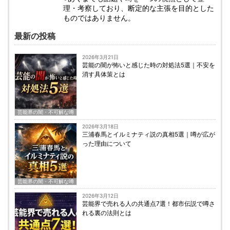
理・考察しており、断定的な主張を目的とした
ものではありません。
最新の投稿
2026年3月21日
芸能の闇が怖いと感じた時の対処法5選｜不安を
消す具体策とは
芸能界の闇・不可解な噂
2026年3月18日
三浦春馬とイルミナティ説の真相5選｜噂が広が
った理由について
芸能界の闇・不可解な噂
2026年3月12日
芸能界で売れる人の共通点7選！都市伝説で噂さ
れる裏の法則とは