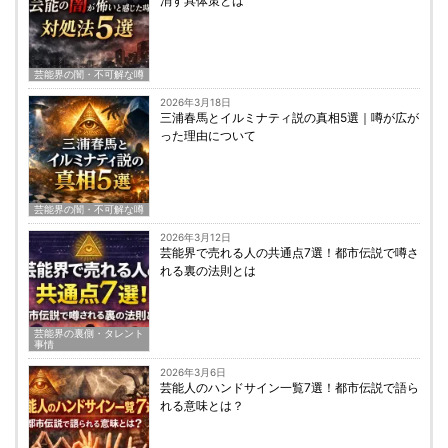
消す具体策とは
芸能界の闇・不可解な噂
2026年3月18日
三浦春馬とイルミナティ説の真相5選｜噂が広が
った理由について
芸能界の闇・不可解な噂
2026年3月12日
芸能界で売れる人の共通点7選！都市伝説で噂さ
れる裏の法則とは
芸能界の裏側・タレント
事情
2026年3月6日
芸能人のハンドサイン一覧7選！都市伝説で語ら
れる意味とは？