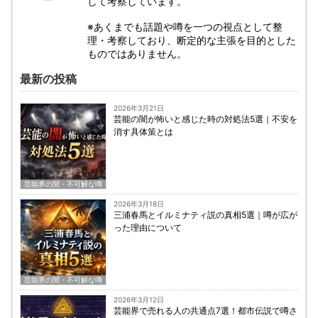
して考察しています。
※あくまでも話題や噂を一つの視点として整
理・考察しており、断定的な主張を目的とした
ものではありません。
最新の投稿
2026年3月21日
芸能の闇が怖いと感じた時の対処法5選｜不安を
消す具体策とは
芸能界の闇・不可解な噂
2026年3月18日
三浦春馬とイルミナティ説の真相5選｜噂が広が
った理由について
芸能界の闇・不可解な噂
2026年3月12日
芸能界で売れる人の共通点7選！都市伝説で噂さ