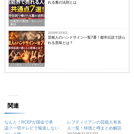
れる裏の法則とは
芸能界の裏側・タレント
事情
2026年3月6日
芸能人のハンドサイン一覧7選！都市伝説で語ら
れる意味とは？
シンボル・ハンドサイン
関連
なんと！RCEPが国会で承
レプティリアンの芸能人有名
認？一切テレビで報道しない
人一覧！特徴と噂まとめ解説
という怪
2020年11月17日