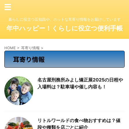
暮らしに役立つ豆知識や、ホットな耳寄り情報をお届けしています
年中ハッピー！くらしに役立つ便利手帳
HOME
>
耳寄り情報
>
耳寄り情報
名古屋刑務所みよし矯正展2025の日程や
入場料は？駐車場や催し内容も！
リトルワールドの食べ物おすすめは？値
段や種類を店ごとに紹介