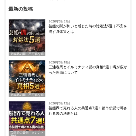
最新の投稿
2026年3月21日
芸能の闇が怖いと感じた時の対処法5選｜不安を
消す具体策とは
芸能界の闇・不可解な噂
2026年3月18日
三浦春馬とイルミナティ説の真相5選｜噂が広が
った理由について
芸能界の闇・不可解な噂
2026年3月12日
芸能界で売れる人の共通点7選！都市伝説で噂さ
れる裏の法則とは
芸能界の裏側・タレント
事情