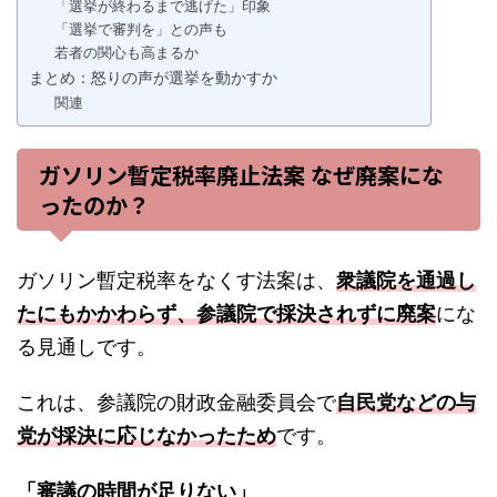
「選挙が終わるまで逃げた」印象
「選挙で審判を」との声も
若者の関心も高まるか
まとめ：怒りの声が選挙を動かすか
関連
ガソリン暫定税率廃止法案 なぜ廃案にな
ったのか？
ガソリン暫定税率をなくす法案は、
衆議院を通過し
たにもかかわらず、参議院で採決されずに廃案
にな
る見通しです。
これは、参議院の財政金融委員会で
自民党などの与
党が採決に応じなかったため
です。
「審議の時間が足りない」