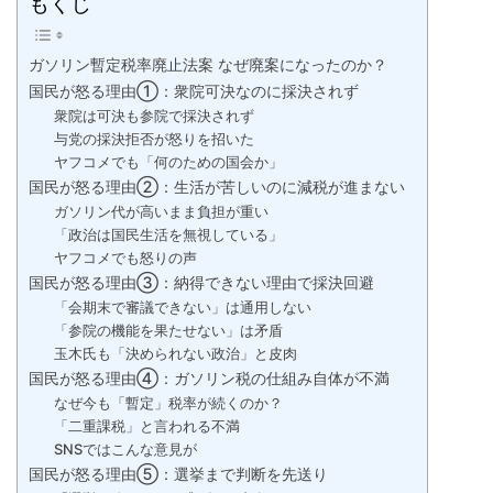
もくじ
ガソリン暫定税率廃止法案 なぜ廃案になったのか？
国民が怒る理由①：衆院可決なのに採決されず
衆院は可決も参院で採決されず
与党の採決拒否が怒りを招いた
ヤフコメでも「何のための国会か」
国民が怒る理由②：生活が苦しいのに減税が進まない
ガソリン代が高いまま負担が重い
「政治は国民生活を無視している」
ヤフコメでも怒りの声
国民が怒る理由③：納得できない理由で採決回避
「会期末で審議できない」は通用しない
「参院の機能を果たせない」は矛盾
玉木氏も「決められない政治」と皮肉
国民が怒る理由④：ガソリン税の仕組み自体が不満
なぜ今も「暫定」税率が続くのか？
「二重課税」と言われる不満
SNSではこんな意見が
国民が怒る理由⑤：選挙まで判断を先送り