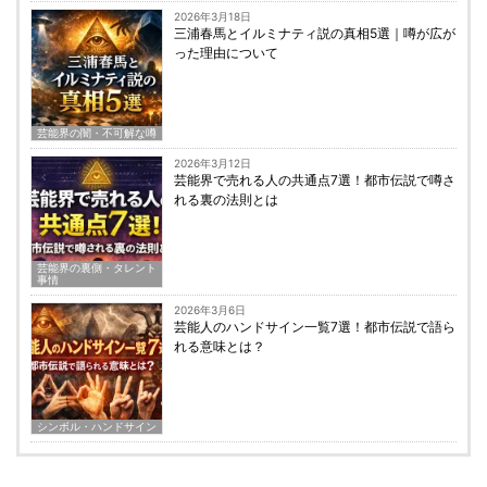
2026年3月18日
三浦春馬とイルミナティ説の真相5選｜噂が広が
った理由について
芸能界の闇・不可解な噂
2026年3月12日
芸能界で売れる人の共通点7選！都市伝説で噂さ
れる裏の法則とは
芸能界の裏側・タレント
事情
2026年3月6日
芸能人のハンドサイン一覧7選！都市伝説で語ら
れる意味とは？
シンボル・ハンドサイン