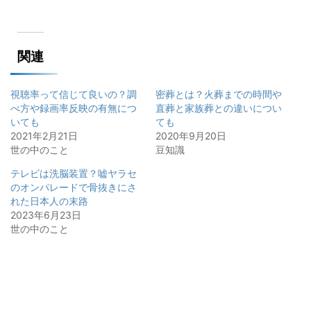
関連
視聴率って信じて良いの？調
密葬とは？火葬までの時間や
べ方や録画率反映の有無につ
直葬と家族葬との違いについ
いても
ても
2021年2月21日
2020年9月20日
世の中のこと
豆知識
テレビは洗脳装置？嘘ヤラセ
のオンパレードで骨抜きにさ
れた日本人の末路
2023年6月23日
世の中のこと