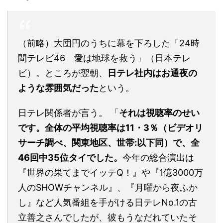
（前略）大団円のうちに幕を下ろした「24時
間テレビ46 愛は地球を救う」（日本テレ
ビ）。ところが翌朝、
日テレ社内はお通夜の
ような雰囲気だった
という。
日テレ関係者が言う。 「
それは視聴率のせい
です。全体の平均視聴率は11・3％（ビデオリ
サーチ調べ、関東地区、世帯:以下同）で、全
46回中35位タイでした。
今年の総合演出は
『世界の果てまでイッテQ！』や『1億3000万
人のSHOWチャンネル』、『月曜から夜ふか
し』など人気番組を手がける日テレNo.1の古
立善之さんでしたが、彼もうなだれていたそ